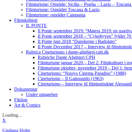
Filmturisme: Område: Sicilia – Puglia – Lazio – Toscan
Filmturisme: Området Toscana & Lazio
Filmturisme: området Campania
Filmskribent
IL PONTE
Il Ponte september 2019: “Matera 2019: en usædvan
Il Ponte september 2018 – “Cykeltyven” fylder 70 
Il Ponte juni 2018 “Danskerne i Badolato”
Il Ponte December 2017 – Interview til filminstru
Rubrica Cineturismo i dante-alighieri-cph.dk
Rubriche Dante Alighieri CPH
Filmturisme januar 2020 – Del 2: Filmkulisser i 
Filmturisme oktober- november 2019 – Del 1: berøm
Cineturismo: “Nuovo Cinema Paradiso” (1988)
Cineturismo – Il Gattopardo (1963)
Cineturismo – Interview til filminstruktør Alessan
Dokumentar
Under optagelser
Fiktion
Art & Comics
Loading...
X
Giuliana Holm