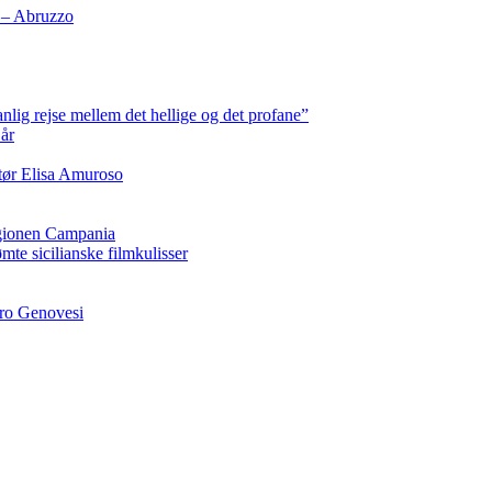
a – Abruzzo
lig rejse mellem det hellige og det profane”
år
ktør Elisa Amuroso
regionen Campania
te sicilianske filmkulisser
dro Genovesi