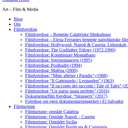
Art – Film & Media
Blog
Om
Filmforedrag
Filmforedrag – Berømte Calabriske filmkulisser
Filmforedrag – Elena Ferrantes berømte napolitanske film
Filmforedrag: Hollywood, Napoli & Caserta: Lidenskab, k
Filmforedrag: The Godfather Trilogy (1972-1990)
Filmforedrag: Kommissær Montalbano
Filmforedrag: Stjernemageren (1995)
Filmforedrag: Postbudet (1994)
Filmforedrag: Malèna (2000)
Filmforedrag: “Mine aftener i Paradis” (1988)
Filmforedrag “Il Gattopardo / Leoparden” (1963)
Filmforedrag “Il racconto dei racconti / Tale of Tales” (2
Filmforedrag “Un paese quasi perfetto” (2016)
Dokumentarfilm foredrag: “Strangers” (2017)
Foredrag om egen dokumentaroptagelser i El Salvador
Filmturisme
Filmturisme: område Calabria
Filmturisme: Område Napoli – Caserta
Filmturisme: Området Sicilia
Filmturisme: Området Basilicata & Campania