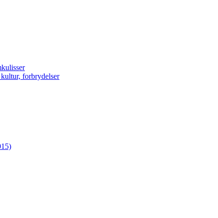
kulisser
ultur, forbrydelser
015)