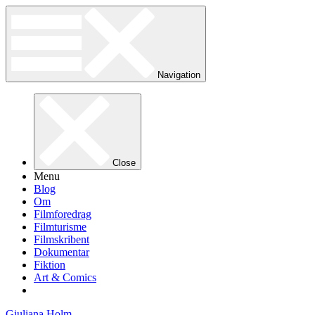
Navigation
Close
Menu
Blog
Om
Filmforedrag
Filmturisme
Filmskribent
Dokumentar
Fiktion
Art & Comics
Giuliana Holm