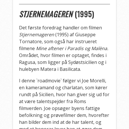
STJERNEMAGEREN
(1995)
Det første foredrag handler om filmen
Stjernemageren
(1995) af Giuseppe
Tornatore, som også har instrueret
filmene
Mine aftener i Paradis og Malèna
.
Området, hvor filmen er optaget, findes i
Ragusa, som ligger på Sydøstsicilien og i
hulebyen Matera i Basilicata.
I denne `roadmovie` følger vi Joe Morelli,
en kameramand og charlatan, som kører
rundt på Sicilien, hvor han giver sig ud for
at være talentspejder fra Roms
filmverden. Joe opsøger byens fattige
befolkning og prøvefilmer dem, hvorefter
han bilder dem ind at de har talent, og
mod et honorar lover han at gøre dem