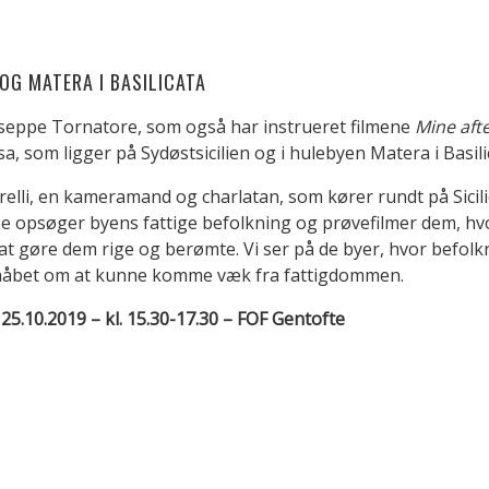
OG MATERA I BASILICATA
useppe Tornatore, som også har instrueret filmene
Mine aft
sa, som ligger på Sydøstsicilien og i hulebyen Matera i Basili
relli, en kameramand og charlatan, som kører rundt på Sicili
oe opsøger byens fattige befolkning og prøvefilmer dem, hvo
at gøre dem rige og berømte. Vi ser på de byer, hvor befol
i håbet om at kunne komme væk fra fattigdommen.
25.10.2019 – kl. 15.30-17.30 – FOF Gentofte